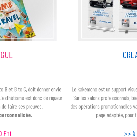
OGUE
CRE
o B et B to C, doit donner envie
Le kakemono est un support visuel 
L'esthétisme est donc de rigueur
Sur les salons professionnels, bi
n de faire ses preuves.
des opérations promotionnelles va
personnalisée.
page adaptée, pour ti
0 Fht
>> à 