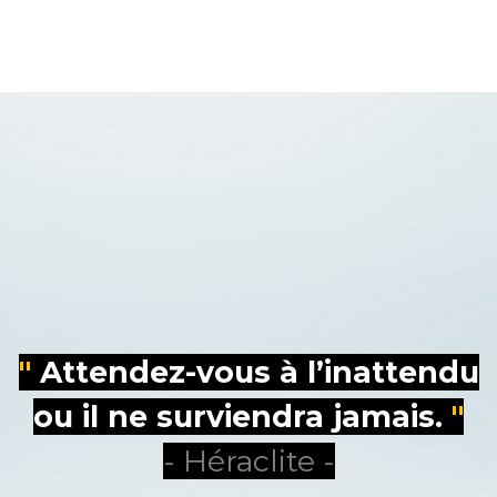
"
Attendez-vous à l’inattendu
ou il ne surviendra jamais.
"
- Héraclite
-